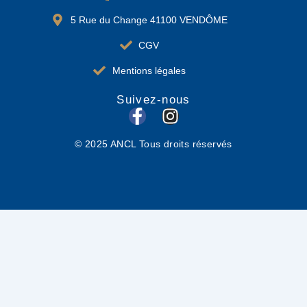
5 Rue du Change 41100 VENDÔME
CGV
Mentions légales
Suivez-nous
F
I
a
n
© 2025 ANCL Tous droits réservés
c
s
e
t
b
a
o
g
o
r
k
a
-
m
f