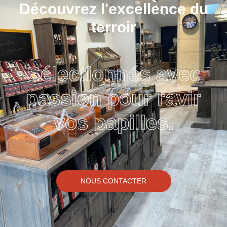
Découvrez l'excellence du
terroir
Sélectionnés avec
passion pour ravir
vos papilles.
NOUS CONTACTER