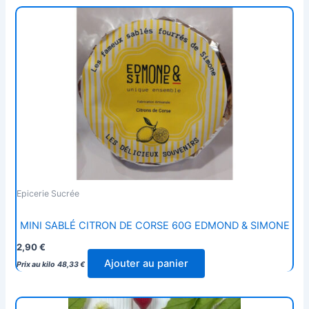
Epicerie Sucrée
MINI SABLÉ CITRON DE CORSE 60G EDMOND & SIMONE
2,90
€
Ajouter au panier
Prix au kilo
48,33
€