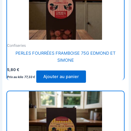
Confiseries
PERLES FOURRÉES FRAMBOISE 75G EDMOND ET
SIMONE
5,80
€
Ajouter au panier
Prix au kilo
77,33
€