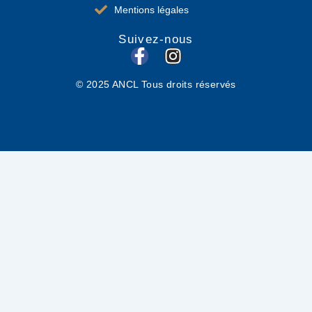
Mentions légales
Suivez-nous
F
I
a
n
© 2025 ANCL Tous droits réservés
c
s
e
t
b
a
o
g
o
r
k
a
-
m
f