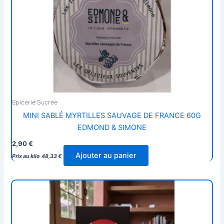
Epicerie Sucrée
MINI SABLÉ MYRTILLES SAUVAGE DE FRANCE 60G
EDMOND & SIMONE
2,90
€
Ajouter au panier
Prix au kilo
48,33
€