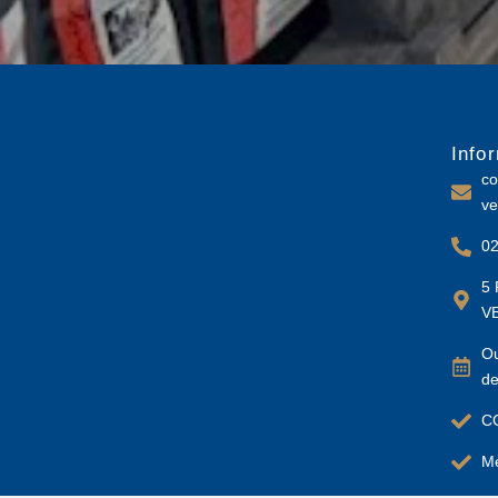
Info
co
ve
02
5 
V
Ou
de
C
Me