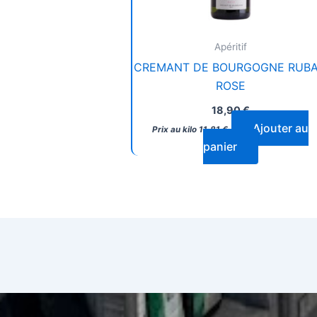
Apéritif
CREMANT DE BOURGOGNE RUB
ROSE
18,90
€
Ajouter au
Prix au kilo
11,81
€
panier