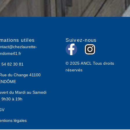
rmations utiles
Suivez-nous
F
I
ntact@chezlaurette-
ndome41.fr
a
n
© 2025 ANCL Tous droits
 54 82 30 81
c
s
réservés
Rue du Change 41100
e
t
ENDÔME
b
a
vert du Mardi au Samedi
 9h30 à 19h
o
g
GV
o
r
ntions légales