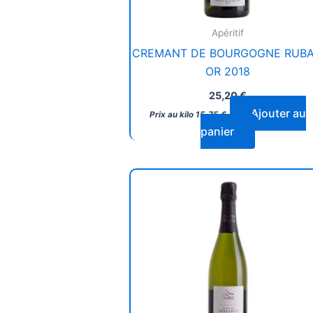
Apéritif
CREMANT DE BOURGOGNE RUB
OR 2018
25,20
€
Ajouter au
Prix au kilo
15,75
€
panier