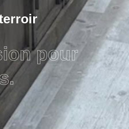
terroir
sion pour
s.