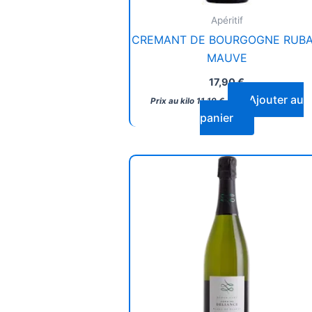
Apéritif
CREMANT DE BOURGOGNE RUB
MAUVE
17,90
€
Ajouter au
Prix au kilo
11,19
€
panier