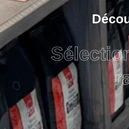
Découv
Sélectio
r