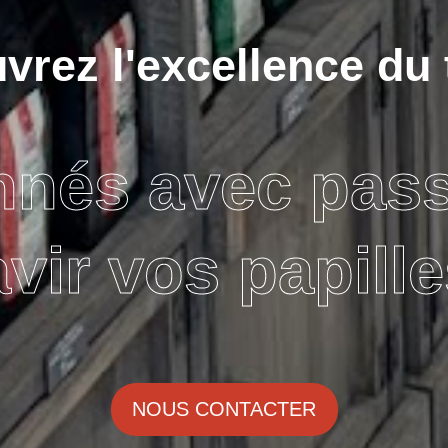
rez l'excellence du 
nnés avec pas
avir vos papille
NOUS CONTACTER