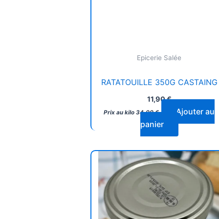
Epicerie Salée
RATATOUILLE 350G CASTAING
11,90
€
Ajouter au
Prix au kilo
34,00
€
panier