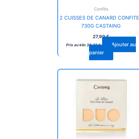
Confits
2 CUISSES DE CANARD CONFIT
730G CASTAING
27,90
€
Ajouter au
Prix au kilo
38,22
€
panier