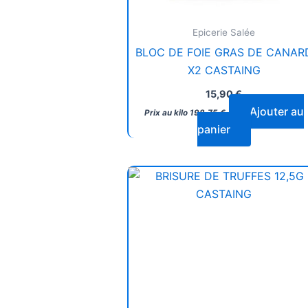
Epicerie Salée
BLOC DE FOIE GRAS DE CANAR
X2 CASTAING
15,90
€
Ajouter au
Prix au kilo
198,75
€
panier