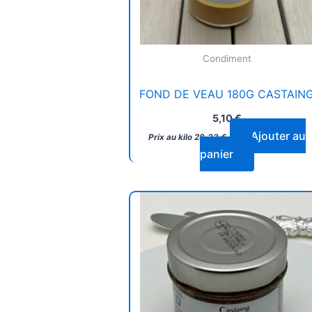
Condiment
FOND DE VEAU 180G CASTAIN
5,10
€
Ajouter au
Prix au kilo
28,33
€
panier