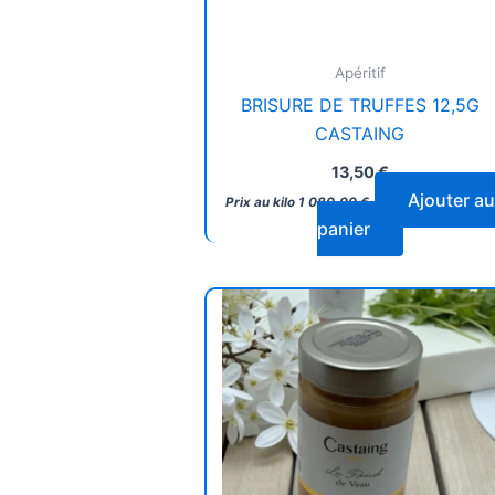
Apéritif
BRISURE DE TRUFFES 12,5G
CASTAING
13,50
€
Ajouter au
Prix au kilo
1 080,00
€
panier