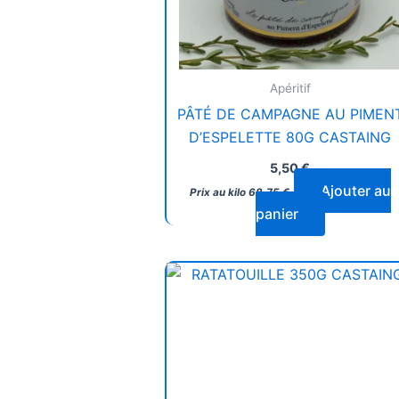
Apéritif
PÂTÉ DE CAMPAGNE AU PIMEN
D’ESPELETTE 80G CASTAING
5,50
€
Ajouter au
Prix au kilo
68,75
€
panier