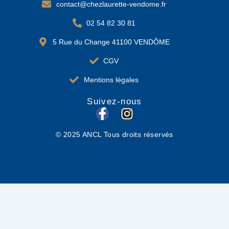
contact@chezlaurette-vendome.fr
02 54 82 30 81
5 Rue du Change 41100 VENDÔME
CGV
Mentions légales
Suivez-nous
F
I
a
n
© 2025 ANCL Tous droits réservés
c
s
e
t
b
a
o
g
o
r
k
a
-
m
f