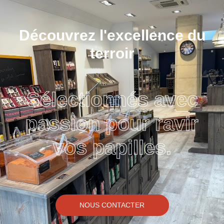
Découvrez l'excellence du
terroir
Sélectionnés avec
passion pour ravir
vos papilles.
NOUS CONTACTER