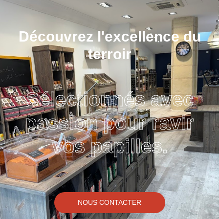
Découvrez l'excellence du
terroir
Sélectionnés avec
passion pour ravir
vos papilles.
NOUS CONTACTER