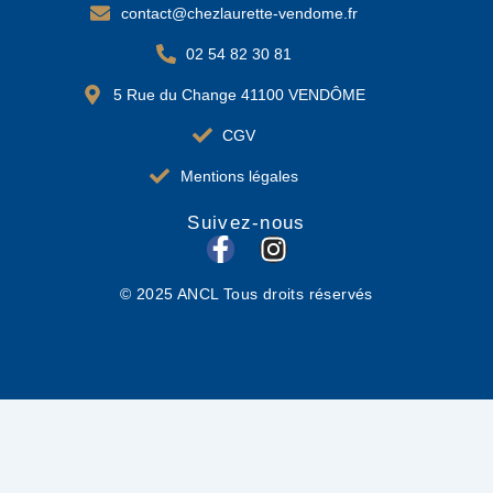
contact@chezlaurette-vendome.fr
02 54 82 30 81
5 Rue du Change 41100 VENDÔME
CGV
Mentions légales
Suivez-nous
F
I
a
n
© 2025 ANCL Tous droits réservés
c
s
e
t
b
a
o
g
o
r
k
a
-
m