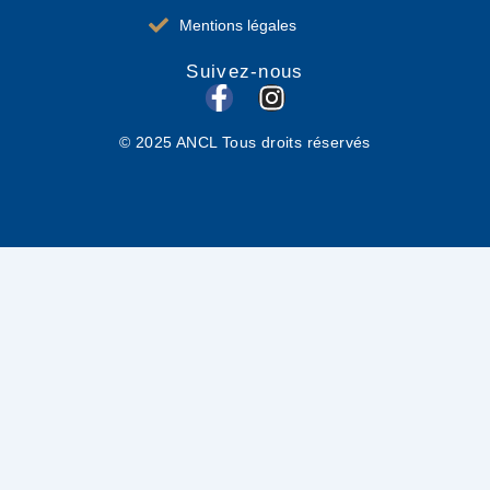
Mentions légales
Suivez-nous
F
I
a
n
© 2025 ANCL Tous droits réservés
c
s
e
t
b
a
o
g
o
r
k
a
-
m
f